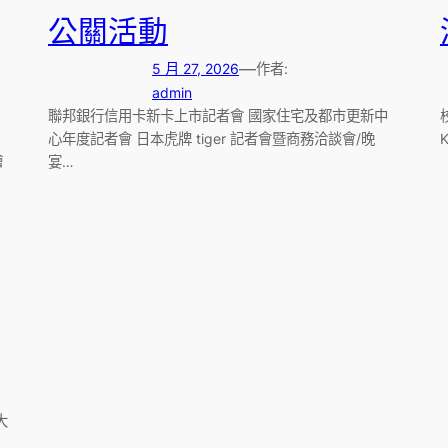
公關活動
—
5 月 27, 2026
作者:
admin
聯邦銀行信用卡新卡上市記者會 國家住宅及都市更新中
心年度記者會 日本虎牌 tiger 記者會暨商務洽談會/晚
繪
宴…
大