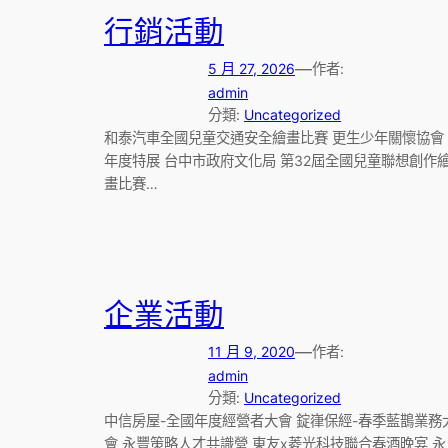
行銷活動
—
5 月 27, 2026
作者:
admin
分類:
Uncategorized
和泰汽車全國兒童交通安全繪畫比賽 更生少年關懷協會
年度特展 台中市政府文化局 第32屆全國兒童聯想創作
畫比賽…
企業活動
—
11 月 9, 2020
作者:
admin
分類:
Uncategorized
中信房屋-全國年度經營者大會 錠嵂保經-春季藍鵲業務
會 永豐策略人才共識營 東友x菱光科技聯合春酒晚宴 永